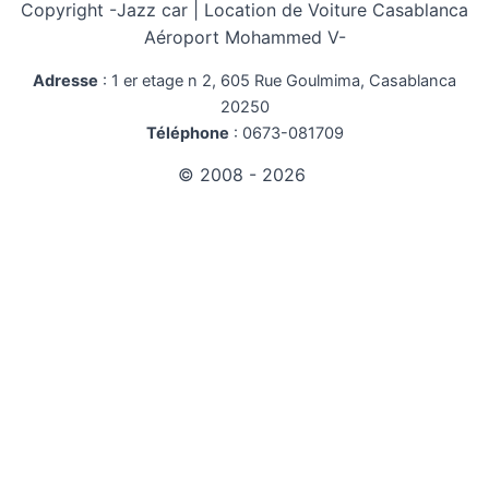
Copyright -
Jazz car | Location de Voiture Casablanca
voiture
au
Aéroport Mohammed V-
maroc
Adresse
:
1 er etage n 2, 605 Rue Goulmima, Casablanca
20250
Téléphone
:
0673-081709
© 2008 - 2026