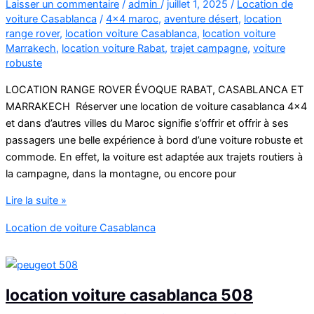
Laisser un commentaire
/
admin
/
juillet 1, 2025
/
Location de
voiture Casablanca
/
4x4 maroc
,
aventure désert
,
location
range rover
,
location voiture Casablanca
,
location voiture
Marrakech
,
location voiture Rabat
,
trajet campagne
,
voiture
robuste
LOCATION RANGE ROVER ÉVOQUE RABAT, CASABLANCA ET
MARRAKECH Réserver une location de voiture casablanca 4×4
et dans d’autres villes du Maroc signifie s’offrir et offrir à ses
passagers une belle expérience à bord d’une voiture robuste et
commode. En effet, la voiture est adaptée aux trajets routiers à
la campagne, dans la montagne, ou encore pour
location
Lire la suite »
de
Location de voiture Casablanca
voiture
casablanca
4×4
location voiture casablanca 508