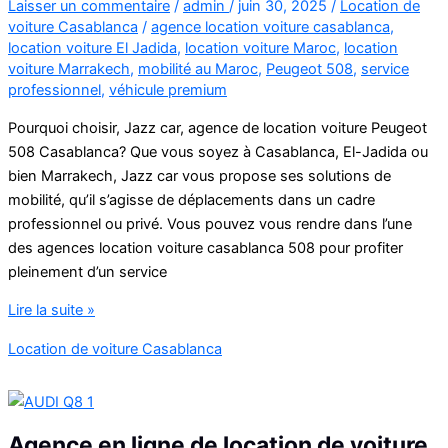
Laisser un commentaire
/
admin
/
juin 30, 2025
/
Location de
voiture Casablanca
/
agence location voiture casablanca
,
location voiture El Jadida
,
location voiture Maroc
,
location
voiture Marrakech
,
mobilité au Maroc
,
Peugeot 508
,
service
professionnel
,
véhicule premium
Pourquoi choisir, Jazz car, agence de location voiture Peugeot
508 Casablanca? Que vous soyez à Casablanca, El-Jadida ou
bien Marrakech, Jazz car vous propose ses solutions de
mobilité, qu’il s’agisse de déplacements dans un cadre
professionnel ou privé. Vous pouvez vous rendre dans l’une
des agences location voiture casablanca 508 pour profiter
pleinement d’un service
location
Lire la suite »
voiture
Location de voiture Casablanca
casablanca
508
Agence en ligne de location de voiture