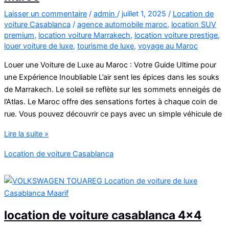
Marrakech
Laisser un commentaire
/
admin
/
juillet 1, 2025
/
Location de
voiture Casablanca
/
agence automobile maroc
,
location SUV
premium
,
location voiture Marrakech
,
location voiture prestige
,
louer voiture de luxe
,
tourisme de luxe
,
voyage au Maroc
Louer une Voiture de Luxe au Maroc : Votre Guide Ultime pour
une Expérience Inoubliable L’air sent les épices dans les souks
de Marrakech. Le soleil se reflète sur les sommets enneigés de
l’Atlas. Le Maroc offre des sensations fortes à chaque coin de
rue. Vous pouvez découvrir ce pays avec un simple véhicule de
agence
Lire la suite »
location
Location de voiture Casablanca
de
voiture
de
luxe
au
location de voiture casablanca 4×4
maroc