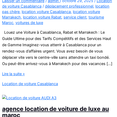
Laisser un commentaire
/
admin
/
octobre 29, 2025
/
Location
de voiture Casablanca
/
déplacement professionnel
,
location
pas chère
,
location voiture Casablanca
,
location voiture
Marrakech
,
location voiture Rabat
,
service client
,
tourisme
Maroc
,
voitures de luxe
Louez une Voiture à Casablanca, Rabat et Marrakech : Le
Guide Ultime pour des Tarifs Compétitifs et des Services Haut
de Gamme Imaginez-vous atterrir à Casablanca pour un
rendez-vous d’affaires urgent. Vous avez besoin de vous
déplacer vite vers le centre-ville sans attendre un taxi bondé.
Ou peut-être arrivez-vous à Marrakech pour des vacances […]
Louez
Lire la suite »
une
Location de voiture Casablanca
Voiture
à
Casablanca
,Rabat
agence location de voiture de luxe au
et
maroc