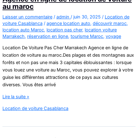
au maroc
Laisser un commentaire
/
admin
/
juin 30, 2025
/
Location de
voiture Casablanca
/
agence location auto
,
découvrir maroc
,
location auto Maroc
,
location pas cher
,
location voiture
Marrakech
,
réservation en ligne
,
tourisme Maroc
,
voyage
Location De Voiture Pas Cher Marrakech Agence en ligne de
location de voiture au maroc.Des plages et des montagnes aux
forêts et non pas une mais 3 capitales éblouissantes : lorsque
vous louez une voiture au Maroc, vous pouvez explorer à votre
guise les différentes attractions de ce pays aux cultures
diverses. Vous êtes arrivé
Agence
Lire la suite »
en
Location de voiture Casablanca
ligne
de
location
de