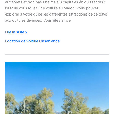
aux forêts et non pas une mais 3 capitales éblouissantes :
lorsque vous louez une voiture au Maroc, vous pouvez
explorer à votre guise les différentes attractions de ce pays
aux cultures diverses. Vous êtes arrivé
Agence
Lire la suite »
en
Location de voiture Casablanca
ligne
de
location
de
voiture
au
maroc