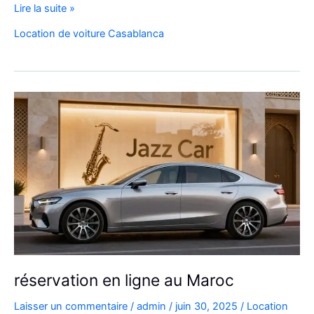
Louer
Lire la suite »
une
Location de voiture Casablanca
voiture
au
Maroc
sur
Internet
réservation en ligne au Maroc
Laisser un commentaire
/
admin
/
juin 30, 2025
/
Location