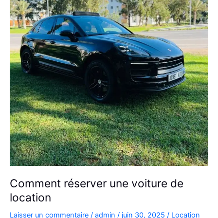
Comment réserver une voiture de
location
Laisser un commentaire
/
admin
/
juin 30, 2025
/
Location