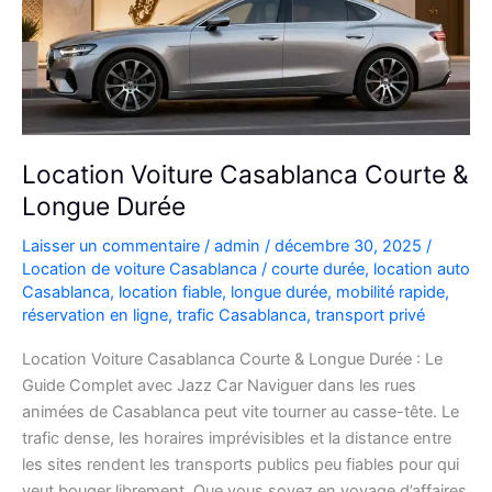
Location Voiture Casablanca Courte &
Longue Durée
Laisser un commentaire
/
admin
/
décembre 30, 2025
/
Location de voiture Casablanca
/
courte durée
,
location auto
Casablanca
,
location fiable
,
longue durée
,
mobilité rapide
,
réservation en ligne
,
trafic Casablanca
,
transport privé
Location Voiture Casablanca Courte & Longue Durée : Le
Guide Complet avec Jazz Car Naviguer dans les rues
animées de Casablanca peut vite tourner au casse-tête. Le
trafic dense, les horaires imprévisibles et la distance entre
les sites rendent les transports publics peu fiables pour qui
veut bouger librement. Que vous soyez en voyage d’affaires