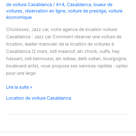
de voiture Casablanca
/
4x4
,
Casablanca
,
loueur de
voitures
,
réservation en ligne
,
voiture de prestige
,
voiture
économique
Choisissez, Jazz car, votre agence de location voiture
Casablanca : Jazz car Comment réserver une voiture de
location, leader marocain de la location de voitures à
Casablanca (2 mars, sidi maarouf, ain chock, oulfa, hay
hassani, sidi bernoussi, ain sebaa, derb sultan, bourgogne,
boulevard anfa), vous propose ses services rapides : optez
pour une large
Comment
Lire la suite »
réserver
Location de voiture Casablanca
une
voiture
de
location