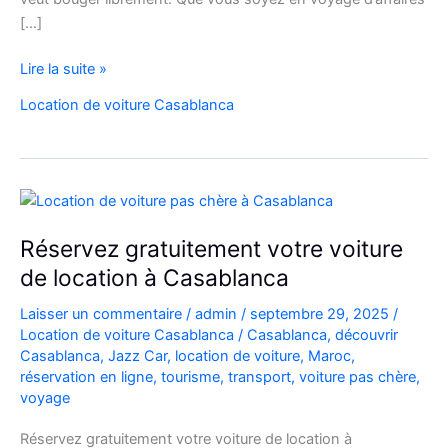
[…]
Location
Lire la suite »
Voiture
Location de voiture Casablanca
Casablanca
Courte
&
Longue
Durée
Réservez gratuitement votre voiture
de location à Casablanca
Laisser un commentaire
/
admin
/
septembre 29, 2025
/
Location de voiture Casablanca
/
Casablanca
,
découvrir
Casablanca
,
Jazz Car
,
location de voiture
,
Maroc
,
réservation en ligne
,
tourisme
,
transport
,
voiture pas chère
,
voyage
Réservez gratuitement votre voiture de location à