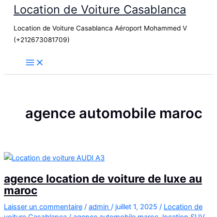
Location de Voiture Casablanca
Aller
au
Location de Voiture Casablanca Aéroport Mohammed V
contenu
(+212673081709)
agence automobile maroc
agence location de voiture de luxe au
maroc
Laisser un commentaire
/
admin
/
juillet 1, 2025
/
Location de
voiture Casablanca
/
agence automobile maroc
,
location SUV