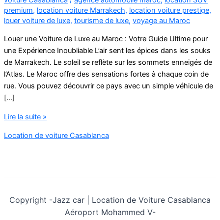
premium
,
location voiture Marrakech
,
location voiture prestige
,
louer voiture de luxe
,
tourisme de luxe
,
voyage au Maroc
Louer une Voiture de Luxe au Maroc : Votre Guide Ultime pour
une Expérience Inoubliable L’air sent les épices dans les souks
de Marrakech. Le soleil se reflète sur les sommets enneigés de
l’Atlas. Le Maroc offre des sensations fortes à chaque coin de
rue. Vous pouvez découvrir ce pays avec un simple véhicule de
[…]
agence
Lire la suite »
location
Location de voiture Casablanca
de
voiture
de
luxe
au
maroc
Copyright -
Jazz car | Location de Voiture Casablanca
Aéroport Mohammed V-