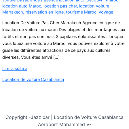
location auto Maroc
,
location pas cher
,
location voiture
Marrakech
,
réservation en ligne
,
tourisme Maroc
,
voyage
Location De Voiture Pas Cher Marrakech Agence en ligne de
location de voiture au maroc.Des plages et des montagnes aux
forêts et non pas une mais 3 capitales éblouissantes : lorsque
vous louez une voiture au Maroc, vous pouvez explorer à votre
guise les différentes attractions de ce pays aux cultures
diverses. Vous êtes arrivé […]
Agence
Lire la suite »
en
Location de voiture Casablanca
ligne
de
location
de
voiture
au
Copyright -
Jazz car | Location de Voiture Casablanca
maroc
Aéroport Mohammed V-