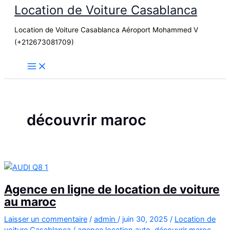
Location de Voiture Casablanca
Aller
au
Location de Voiture Casablanca Aéroport Mohammed V
contenu
(+212673081709)
découvrir maroc
Agence en ligne de location de voiture
au maroc
Laisser un commentaire
/
admin
/
juin 30, 2025
/
Location de
voiture Casablanca
/
agence location auto
,
découvrir maroc
,