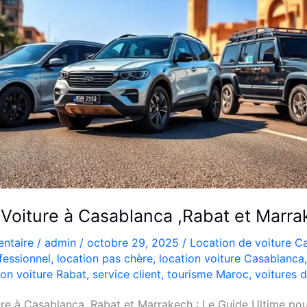
Voiture à Casablanca ,Rabat et Marra
ntaire
/
admin
/
octobre 29, 2025
/
Location de voiture C
fessionnel
,
location pas chère
,
location voiture Casablanca
ion voiture Rabat
,
service client
,
tourisme Maroc
,
voitures d
e à Casablanca, Rabat et Marrakech : Le Guide Ultime pour