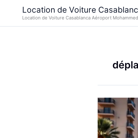
Aller
Location de Voiture Casablan
au
Location de Voiture Casablanca Aéroport Mohamme
contenu
dépl