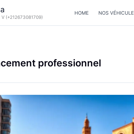
ca
HOME
NOS VÉHICUL
d V (+212673081709)
acement professionnel