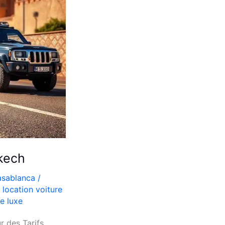
kech
asablanca
/
,
location voiture
e luxe
 des Tarifs