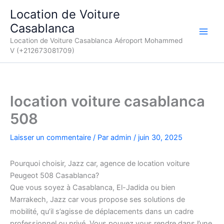
Aller
Location de Voiture
au
Casablanca
contenu
Location de Voiture Casablanca Aéroport Mohammed
V (+212673081709)
location voiture casablanca
508
Laisser un commentaire
/ Par
admin
/
juin 30, 2025
Pourquoi choisir, Jazz car, agence de location voiture
Peugeot 508 Casablanca?
Que vous soyez à Casablanca, El-Jadida ou bien
Marrakech, Jazz car vous propose ses solutions de
mobilité, qu’il s’agisse de déplacements dans un cadre
professionnel ou privé. Vous pouvez vous rendre dans l’une