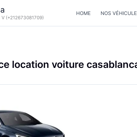
ca
HOME
NOS VÉHICUL
d V (+212673081709)
e location voiture casablanc