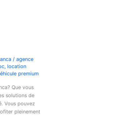
lanca
/
agence
oc
,
location
éhicule premium
anca? Que vous
s solutions de
vé. Vous pouvez
ofiter pleinement