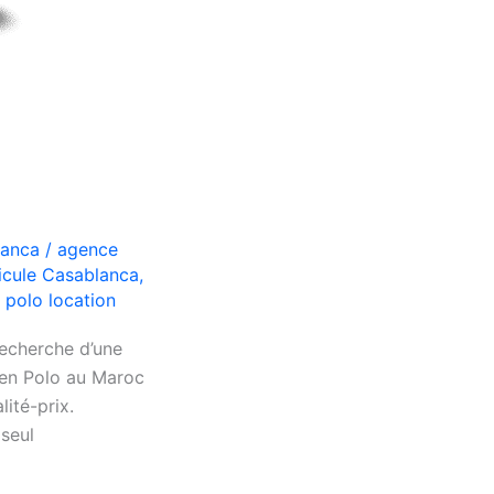
lanca
/
agence
icule Casablanca
,
polo location
recherche d’une
gen Polo au Maroc
ité-prix.
 seul