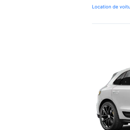
voiture
Location de voit
casablanca
508