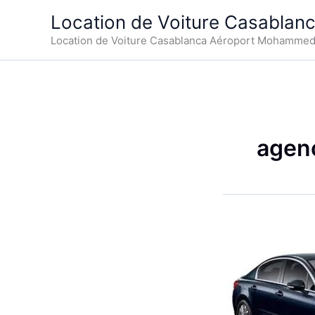
Aller
Location de Voiture Casablan
au
Location de Voiture Casablanca Aéroport Mohamme
contenu
agenc