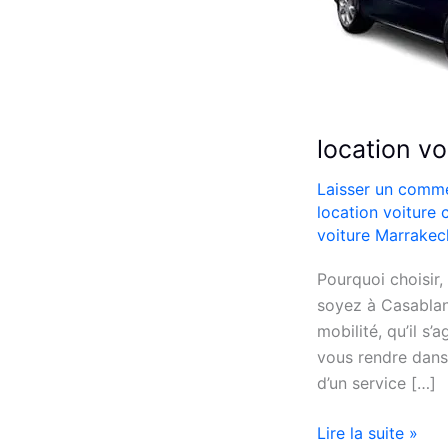
location v
Laisser un comme
location voiture
voiture Marrakec
Pourquoi choisir
soyez à Casablan
mobilité, qu’il s
vous rendre dans
d’un service […]
location
Lire la suite »