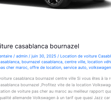
oiture casablanca bournazel
ntaire
/
admin
/
juin 30, 2025
/
Location de voiture Casab
 casablanca
,
bournazel casablanca
,
centre ville
,
location véh
 pas cher maroc
,
offre de location
,
service auto
,
volkswagen 
oiture casablanca bournazel centre ville Si vous êtes à la 
 casablanca bournazel ,Profitez vite de la location Volkswa
ation de voiture pas cher au maroc au meilleur rapport qual
qualité allemande Volkswagen à un tarif que quasi Jazz car