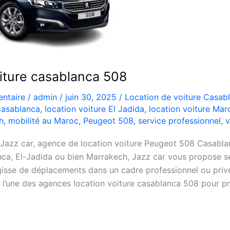
oiture casablanca 508
ntaire
/
admin
/
juin 30, 2025
/
Location de voiture Casab
 casablanca
,
location voiture El Jadida
,
location voiture Mar
h
,
mobilité au Maroc
,
Peugeot 508
,
service professionnel
,
v
, Jazz car, agence de location voiture Peugeot 508 Casabl
ca, El-Jadida ou bien Marrakech, Jazz car vous propose se
’agisse de déplacements dans un cadre professionnel ou pri
 l’une des agences location voiture casablanca 508 pour pr