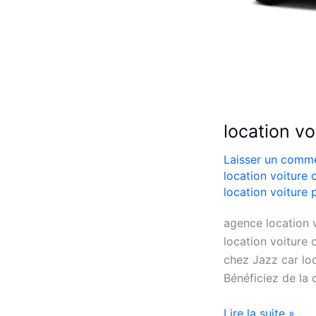
location v
Laisser un comme
location voiture
location voiture
agence location v
location voiture
chez Jazz car loc
Bénéficiez de la 
location
Lire la suite »