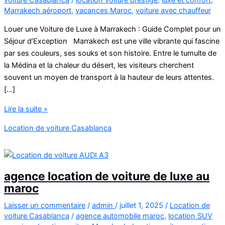
Marrakech aéroport
,
vacances Maroc
,
voiture avec chauffeur
Louer une Voiture de Luxe à Marrakech : Guide Complet pour un
Séjour d’Exception Marrakech est une ville vibrante qui fascine
par ses couleurs, ses souks et son histoire. Entre le tumulte de
la Médina et la chaleur du désert, les visiteurs cherchent
souvent un moyen de transport à la hauteur de leurs attentes.
[…]
Location
Lire la suite »
voiture
Location de voiture Casablanca
de
luxe
à
Marrakech
agence location de voiture de luxe au
Maroc
maroc
Laisser un commentaire
/
admin
/
juillet 1, 2025
/
Location de
voiture Casablanca
/
agence automobile maroc
,
location SUV