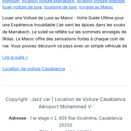
premium
,
location voiture Marrakech
,
location voiture prestige
,
louer voiture de luxe
,
tourisme de luxe
,
voyage au Maroc
Louer une Voiture de Luxe au Maroc : Votre Guide Ultime pour
une Expérience Inoubliable L’air sent les épices dans les souks
de Marrakech. Le soleil se reflète sur les sommets enneigés de
l’Atlas. Le Maroc offre des sensations fortes à chaque coin de
rue. Vous pouvez découvrir ce pays avec un simple véhicule de
agence
Lire la suite »
location
Location de voiture Casablanca
de
voiture
de
luxe
Copyright -
Jazz car | Location de Voiture Casablanca
au
maroc
Aéroport Mohammed V-
Adresse
:
1 er etage n 2, 605 Rue Goulmima, Casablanca
20250