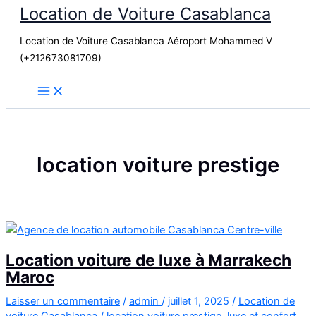
Location de Voiture Casablanca
Aller
au
Location de Voiture Casablanca Aéroport Mohammed V
contenu
(+212673081709)
location voiture prestige
Location voiture de luxe à Marrakech
Maroc
Laisser un commentaire
/
admin
/
juillet 1, 2025
/
Location de
voiture Casablanca
/
location voiture prestige
,
luxe et confort
,