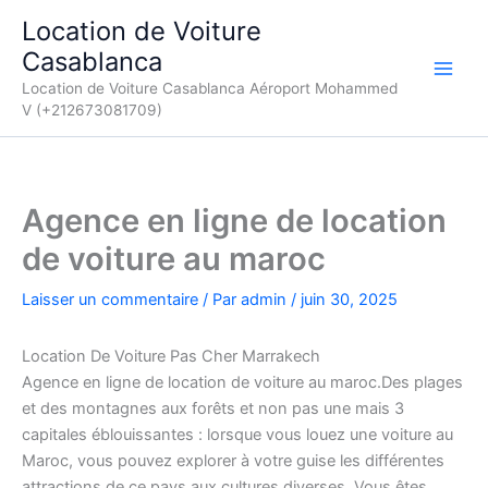
Aller
Location de Voiture
au
Casablanca
contenu
Location de Voiture Casablanca Aéroport Mohammed
V (+212673081709)
Agence en ligne de location
de voiture au maroc
Laisser un commentaire
/ Par
admin
/
juin 30, 2025
Location De Voiture Pas Cher Marrakech
Agence en ligne de location de voiture au maroc.Des plages
et des montagnes aux forêts et non pas une mais 3
capitales éblouissantes : lorsque vous louez une voiture au
Maroc, vous pouvez explorer à votre guise les différentes
attractions de ce pays aux cultures diverses. Vous êtes