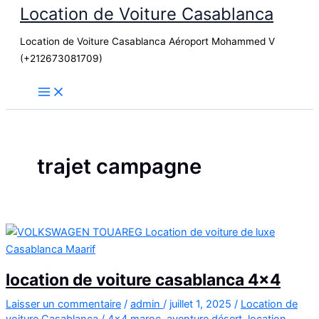
Location de Voiture Casablanca
Aller
au
Location de Voiture Casablanca Aéroport Mohammed V
contenu
(+212673081709)
trajet campagne
location de voiture casablanca 4×4
Laisser un commentaire
/
admin
/
juillet 1, 2025
/
Location de
voiture Casablanca
/
4x4 maroc
,
aventure désert
,
location