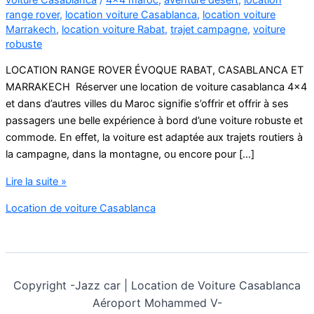
range rover
,
location voiture Casablanca
,
location voiture
Marrakech
,
location voiture Rabat
,
trajet campagne
,
voiture
robuste
LOCATION RANGE ROVER ÉVOQUE RABAT, CASABLANCA ET
MARRAKECH Réserver une location de voiture casablanca 4×4
et dans d’autres villes du Maroc signifie s’offrir et offrir à ses
passagers une belle expérience à bord d’une voiture robuste et
commode. En effet, la voiture est adaptée aux trajets routiers à
la campagne, dans la montagne, ou encore pour […]
location
Lire la suite »
de
Location de voiture Casablanca
voiture
casablanca
4×4
Copyright -
Jazz car | Location de Voiture Casablanca
Aéroport Mohammed V-