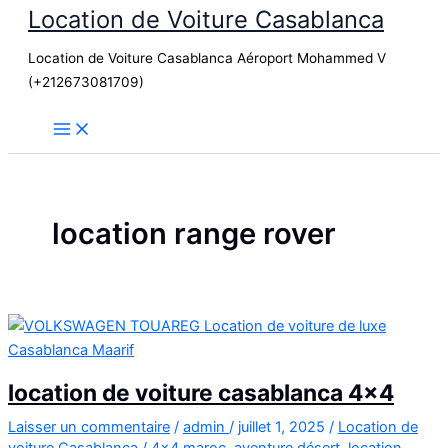
Location de Voiture Casablanca
Aller
au
Location de Voiture Casablanca Aéroport Mohammed V
contenu
(+212673081709)
location range rover
location de voiture casablanca 4×4
Laisser un commentaire
/
admin
/
juillet 1, 2025
/
Location de
voiture Casablanca
/
4x4 maroc
,
aventure désert
,
location