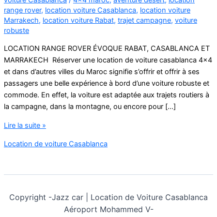
range rover
,
location voiture Casablanca
,
location voiture
Marrakech
,
location voiture Rabat
,
trajet campagne
,
voiture
robuste
LOCATION RANGE ROVER ÉVOQUE RABAT, CASABLANCA ET
MARRAKECH Réserver une location de voiture casablanca 4×4
et dans d’autres villes du Maroc signifie s’offrir et offrir à ses
passagers une belle expérience à bord d’une voiture robuste et
commode. En effet, la voiture est adaptée aux trajets routiers à
la campagne, dans la montagne, ou encore pour […]
location
Lire la suite »
de
Location de voiture Casablanca
voiture
casablanca
4×4
Copyright -
Jazz car | Location de Voiture Casablanca
Aéroport Mohammed V-