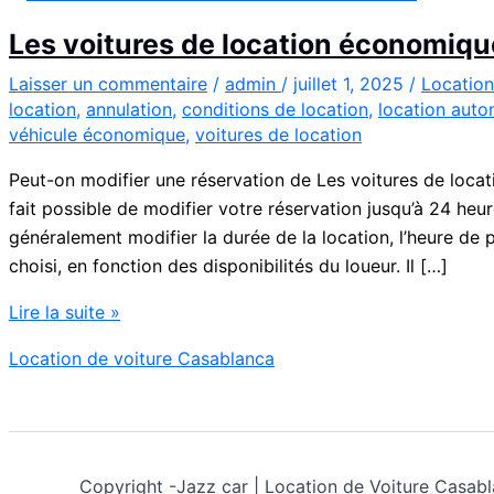
Les voitures de location économiq
Laisser un commentaire
/
admin
/
juillet 1, 2025
/
Location
location
,
annulation
,
conditions de location
,
location auto
véhicule économique
,
voitures de location
Peut-on modifier une réservation de Les voitures de loca
fait possible de modifier votre réservation jusqu’à 24 he
généralement modifier la durée de la location, l’heure de 
choisi, en fonction des disponibilités du loueur. Il […]
Les
Lire la suite »
voitures
Location de voiture Casablanca
de
location
économiques
au
Maroc
Copyright -
Jazz car | Location de Voiture Cas