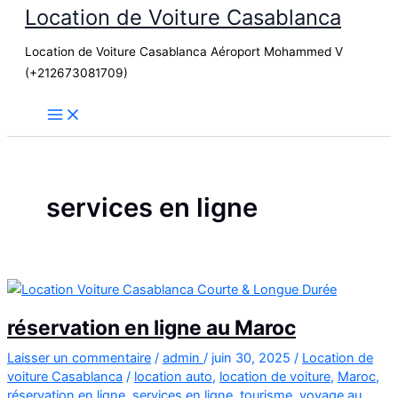
Location de Voiture Casablanca
Aller
au
Location de Voiture Casablanca Aéroport Mohammed V
contenu
(+212673081709)
services en ligne
réservation en ligne au Maroc
Laisser un commentaire
/
admin
/
juin 30, 2025
/
Location de
voiture Casablanca
/
location auto
,
location de voiture
,
Maroc
,
réservation en ligne
,
services en ligne
,
tourisme
,
voyage au