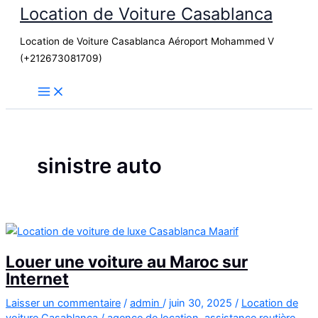
Location de Voiture Casablanca
Aller
au
Location de Voiture Casablanca Aéroport Mohammed V
contenu
(+212673081709)
sinistre auto
Louer une voiture au Maroc sur
Internet
Laisser un commentaire
/
admin
/
juin 30, 2025
/
Location de
voiture Casablanca
/
agence de location
,
assistance routière
,