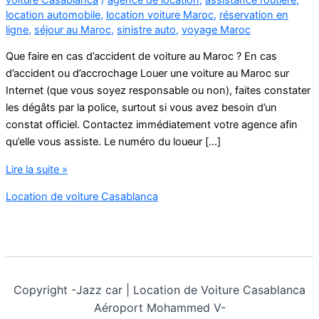
location automobile
,
location voiture Maroc
,
réservation en
ligne
,
séjour au Maroc
,
sinistre auto
,
voyage Maroc
Que faire en cas d’accident de voiture au Maroc ? En cas
d’accident ou d’accrochage Louer une voiture au Maroc sur
Internet (que vous soyez responsable ou non), faites constater
les dégâts par la police, surtout si vous avez besoin d’un
constat officiel. Contactez immédiatement votre agence afin
qu’elle vous assiste. Le numéro du loueur […]
Louer
Lire la suite »
une
Location de voiture Casablanca
voiture
au
Maroc
sur
Internet
Copyright -
Jazz car | Location de Voiture Casablanca
Aéroport Mohammed V-