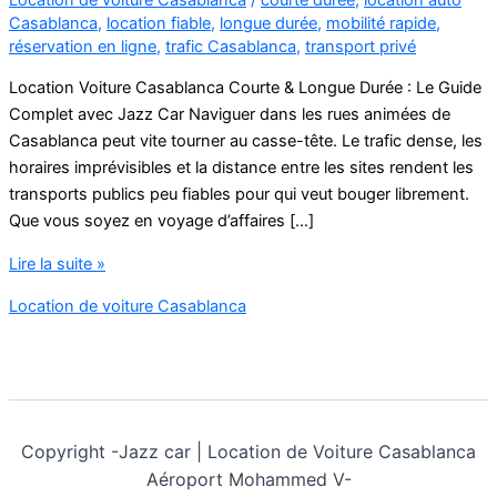
Casablanca
,
location fiable
,
longue durée
,
mobilité rapide
,
réservation en ligne
,
trafic Casablanca
,
transport privé
Location Voiture Casablanca Courte & Longue Durée : Le Guide
Complet avec Jazz Car Naviguer dans les rues animées de
Casablanca peut vite tourner au casse-tête. Le trafic dense, les
horaires imprévisibles et la distance entre les sites rendent les
transports publics peu fiables pour qui veut bouger librement.
Que vous soyez en voyage d’affaires […]
Location
Lire la suite »
Voiture
Location de voiture Casablanca
Casablanca
Courte
&
Longue
Durée
Copyright -
Jazz car | Location de Voiture Casablanca
Aéroport Mohammed V-