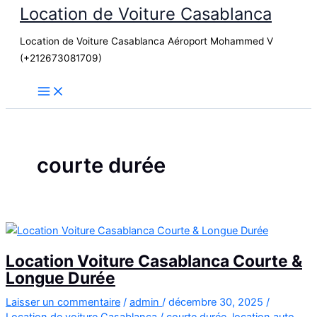
Location de Voiture Casablanca
Aller
au
Location de Voiture Casablanca Aéroport Mohammed V
contenu
(+212673081709)
courte durée
Location Voiture Casablanca Courte &
Longue Durée
Laisser un commentaire
/
admin
/
décembre 30, 2025
/
Location de voiture Casablanca
/
courte durée
,
location auto