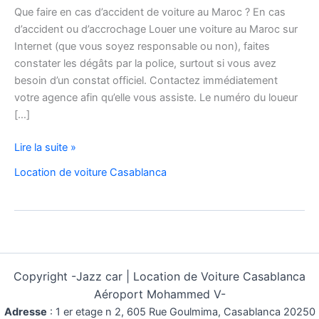
Que faire en cas d’accident de voiture au Maroc ? En cas
d’accident ou d’accrochage Louer une voiture au Maroc sur
Internet (que vous soyez responsable ou non), faites
constater les dégâts par la police, surtout si vous avez
besoin d’un constat officiel. Contactez immédiatement
votre agence afin qu’elle vous assiste. Le numéro du loueur
[…]
Louer
Lire la suite »
une
Location de voiture Casablanca
voiture
au
Maroc
sur
Internet
Copyright -
Jazz car | Location de Voiture Casablanca
Aéroport Mohammed V-
Adresse
:
1 er etage n 2, 605 Rue Goulmima, Casablanca 20250