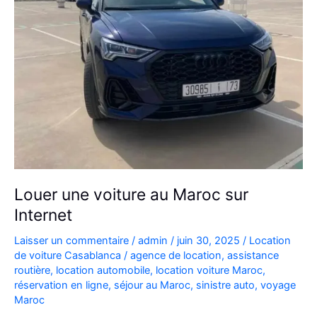
Louer une voiture au Maroc sur
Internet
Laisser un commentaire
/
admin
/
juin 30, 2025
/
Location
de voiture Casablanca
/
agence de location
,
assistance
routière
,
location automobile
,
location voiture Maroc
,
réservation en ligne
,
séjour au Maroc
,
sinistre auto
,
voyage
Maroc