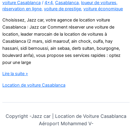
voiture Casablanca
/
4x4
,
Casablanca
,
loueur de voitures
,
réservation en ligne
,
voiture de prestige
,
voiture économique
Choisissez, Jazz car, votre agence de location voiture
Casablanca : Jazz car Comment réserver une voiture de
location, leader marocain de la location de voitures à
Casablanca (2 mars, sidi maarouf, ain chock, oulfa, hay
hassani, sidi bernoussi, ain sebaa, derb sultan, bourgogne,
boulevard anfa), vous propose ses services rapides : optez
pour une large
Comment
Lire la suite »
réserver
Location de voiture Casablanca
une
voiture
de
location
Copyright -
Jazz car | Location de Voiture Casablanca
Aéroport Mohammed V-