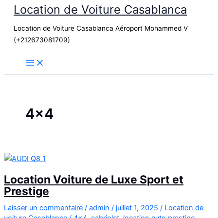
Location de Voiture Casablanca
Aller
au
Location de Voiture Casablanca Aéroport Mohammed V
contenu
(+212673081709)
4×4
Location Voiture de Luxe Sport et
Prestige
Laisser un commentaire
/
admin
/
juillet 1, 2025
/
Location de
voiture Casablanca
/
4x4
,
cabriolet
,
location auto prestige
,