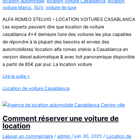
location automobile
,
location voiture Casablanca
,
location
voiture Maroc
,
SUV
,
voiture de luxe
ALFA ROMEO STELVIO – LOCATION VOITURES CASABLANCA
Les experts peuvent dire que location de voiture
casablanca 4×4 demeure l’une des voitures les plus capables
de répondre à la plupart des besoins et envies des
automobilistes !location alfa romeo stelvio a Casablanca en
version diesel automatique & avec toit panoramique disponible
a partir de 85€ par jour. La location voiture
location
Lire la suite »
de
Location de voiture Casablanca
voiture
casablanca
4×4
Comment réserver une voiture de
location
Laisser un commentaire
/
admin
/
juin 30, 2025
/
Location de