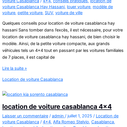
voiture Casablanca
/
4x4
,
conseils pratiques
,
location de
voiture Casablanca Hay Hassani
,
louer voiture
,
modèle de
voiture
,
petite voiture
,
SUV
,
voiture de ville
Quelques conseils pour location de voiture casablanca hay
hassani Sans tomber dans l’excès, il est nécessaire, pour votre
location de voiture casablanca hay hassani, de bien choisir le
modèle. Ainsi, de la petite voiture compacte, aux grands
véhicules tels un 4×4 tout en passant par les voitures familiales
de 7 places, il est capital de
location
Lire la suite »
de
Location de voiture Casablanca
voiture
casablanca
hay
hassani
location de voiture casablanca 4×4
Laisser un commentaire
/
admin
/
juillet 1, 2025
/
Location de
voiture Casablanca
/
4x4
,
Alfa Romeo Stelvio
,
Casablanca
,