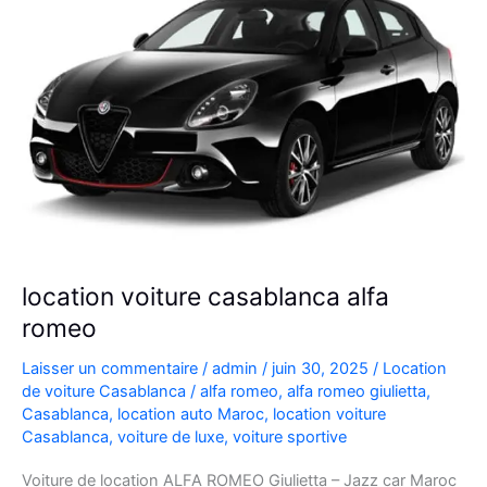
location voiture casablanca alfa
romeo
Laisser un commentaire
/
admin
/
juin 30, 2025
/
Location
de voiture Casablanca
/
alfa romeo
,
alfa romeo giulietta
,
Casablanca
,
location auto Maroc
,
location voiture
Casablanca
,
voiture de luxe
,
voiture sportive
Voiture de location ALFA ROMEO Giulietta – Jazz car Maroc