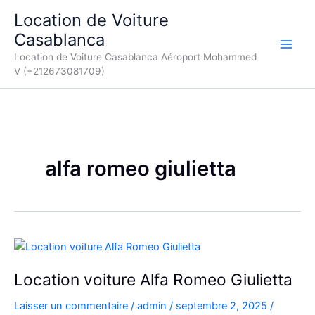
Aller
Location de Voiture
au
Casablanca
contenu
Location de Voiture Casablanca Aéroport Mohammed
V (+212673081709)
alfa romeo giulietta
Location voiture Alfa Romeo Giulietta
Laisser un commentaire
/
admin
/
septembre 2, 2025
/