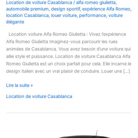
Location de voiture Casablanca
/
alfa romeo giulietta
,
automobile premium
,
design sportif
,
expérience Alfa Romeo
,
location Casablanca
,
louer voiture
,
performance
,
voiture
élégante
Location voiture Alfa Romeo Giulietta : Vivez l’expérience
Alfa Romeo Giulietta Imaginez-vous parcourir les rues
animées de Casablanca. Vous avez besoin d’une voiture qui
allie style et puissance. Location de voiture Casablanca Alfa
Romeo Giulietta est un choix parfait pour cela. Elle incarne le
design italien avec un vrai plaisir de conduire. Louer une […]
Location
Lire la suite »
voiture
Location de voiture Casablanca
Alfa
Romeo
Giulietta