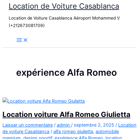
Location de Voiture Casablanca
Aller
au
Location de Voiture Casablanca Aéroport Mohammed V
contenu
(+212673081709)
expérience Alfa Romeo
Location voiture Alfa Romeo Giulietta
Laisser un commentaire
/
admin
/
septembre 2, 2025
/
Location
de voiture Casablanca
/
alfa romeo giulietta
,
automobile
premium
,
design sportif
,
expérience Alfa Romeo
,
location