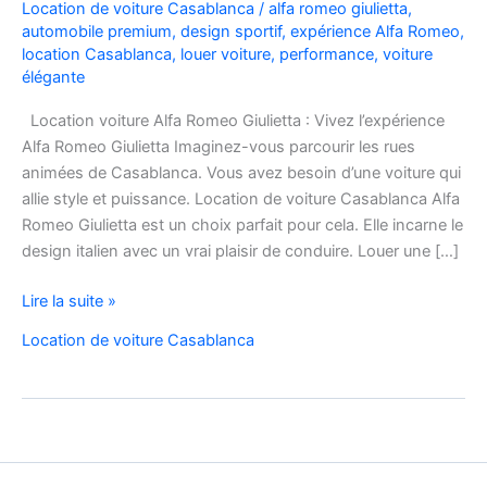
Location de voiture Casablanca
/
alfa romeo giulietta
,
automobile premium
,
design sportif
,
expérience Alfa Romeo
,
location Casablanca
,
louer voiture
,
performance
,
voiture
élégante
Location voiture Alfa Romeo Giulietta : Vivez l’expérience
Alfa Romeo Giulietta Imaginez-vous parcourir les rues
animées de Casablanca. Vous avez besoin d’une voiture qui
allie style et puissance. Location de voiture Casablanca Alfa
Romeo Giulietta est un choix parfait pour cela. Elle incarne le
design italien avec un vrai plaisir de conduire. Louer une […]
Location
Lire la suite »
voiture
Location de voiture Casablanca
Alfa
Romeo
Giulietta