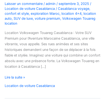
Laisser un commentaire
/
admin
/
septembre 3, 2025
/
Location de voiture Casablanca
/
Casablanca voyage
,
confort et style
,
exploration Maroc
,
location 4x4
,
location
auto
,
SUV de luxe
,
voiture premium
,
Volkswagen Touareg
location
Location Volkswagen Touareg Casablanca : Votre SUV
Premium pour l’Aventure Marocaine Casablanca, une ville
vibrante, vous appelle. Ses rues animées et ses sites
historiques demandent une façon de se déplacer à la fois
fiable et stylée. Imaginez une voiture qui combine un confort
absolu avec une présence forte. La Volkswagen Touareg en
location à Casablanca […]
Location
Lire la suite »
Volkswagen
Location de voiture Casablanca
Touareg
Casablanca