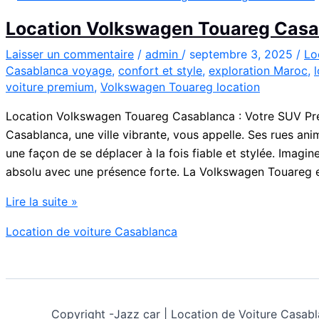
Location Volkswagen Touareg Cas
Laisser un commentaire
/
admin
/
septembre 3, 2025
/
Lo
Casablanca voyage
,
confort et style
,
exploration Maroc
,
voiture premium
,
Volkswagen Touareg location
Location Volkswagen Touareg Casablanca : Votre SUV Pr
Casablanca, une ville vibrante, vous appelle. Ses rues an
une façon de se déplacer à la fois fiable et stylée. Imagi
absolu avec une présence forte. La Volkswagen Touareg e
Location
Lire la suite »
Volkswagen
Location de voiture Casablanca
Touareg
Casablanca
Copyright -
Jazz car | Location de Voiture Cas