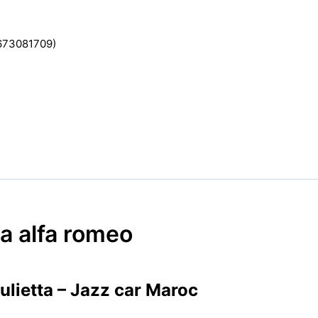
2673081709)
ca alfa romeo
lietta – Jazz car Maroc