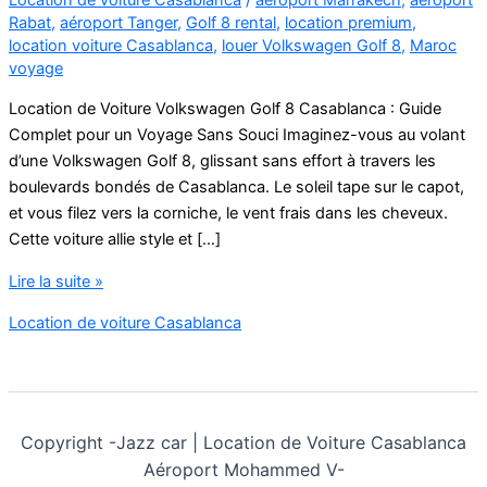
Rabat
,
aéroport Tanger
,
Golf 8 rental
,
location premium
,
location voiture Casablanca
,
louer Volkswagen Golf 8
,
Maroc
voyage
Location de Voiture Volkswagen Golf 8 Casablanca : Guide
Complet pour un Voyage Sans Souci Imaginez-vous au volant
d’une Volkswagen Golf 8, glissant sans effort à travers les
boulevards bondés de Casablanca. Le soleil tape sur le capot,
et vous filez vers la corniche, le vent frais dans les cheveux.
Cette voiture allie style et […]
Location
Lire la suite »
de
Location de voiture Casablanca
Voiture
Volkswagen
Golf
8
Casablanca
Copyright -
Jazz car | Location de Voiture Casablanca
Aéroport Mohammed V-