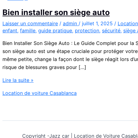
Bien installer son siège auto
Laisser un commentaire
/
admin
/
juillet 1, 2025
/
Location
enfant
,
famille
,
guide pratique
,
protection
,
sécurité
,
siège 
Bien Installer Son Siège Auto : Le Guide Complet pour la S
son siège auto est une étape cruciale pour protéger votre 
même petite, change la façon dont le siège réagit lors d’
risque de blessures graves pour […]
Bien
Lire la suite »
installer
Location de voiture Casablanca
son
siège
auto
Copyright -
Jazz car | Location de Voiture Cas