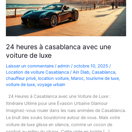
24 heures à casablanca avec une
voiture de luxe
Laisser un commentaire
/
admin
/
octobre 10, 2025
/
Location de voiture Casablanca
/
Ain Diab
,
Casablanca
,
chauffeur privé
,
location voiture
,
Maroc
,
tourisme de luxe
,
voiture de luxe
,
voyage urbain
24 Heures à Casablanca avec une Voiture de Luxe :
Itinéraire Ultime pour une Évasion Urbaine Glamour
Imaginez-vous rouler dans les rues animées de Casablanca.
Le bruit des souks bourdonne autour de vous. Mais votre
voiture de luxe glisse en silence, comme un cocon de
confort au milieu du chaos. Cette virée en bolide […]