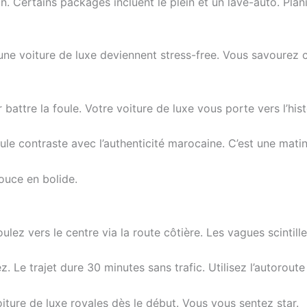
. Certains packages incluent le plein et un lave-auto. Plani
une voiture de luxe deviennent stress-free. Vous savourez 
battre la foule. Votre voiture de luxe vous porte vers l’his
icule contraste avec l’authenticité marocaine. C’est une ma
douce en bolide.
 vers le centre via la route côtière. Les vagues scintillen
. Le trajet dure 30 minutes sans trafic. Utilisez l’autorout
ture de luxe royales dès le début. Vous vous sentez star.