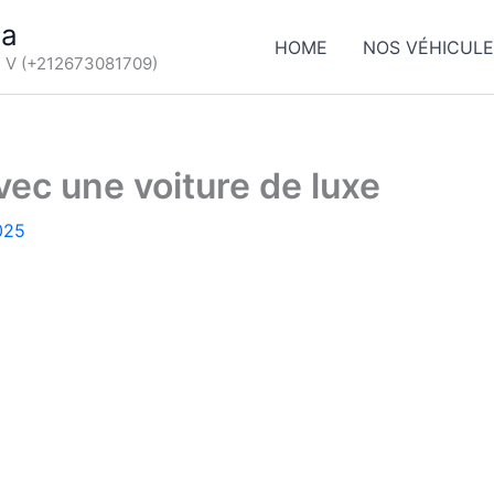
ca
HOME
NOS VÉHICUL
d V (+212673081709)
ec une voiture de luxe
025