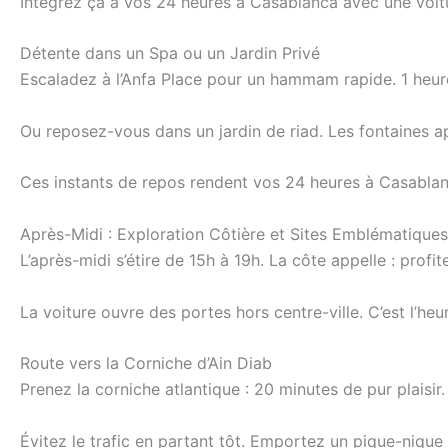
Intégrez ça à vos 24 heures à Casablanca avec une voitur
Détente dans un Spa ou un Jardin Privé
Escaladez à l’Anfa Place pour un hammam rapide. 1 heur
Ou reposez-vous dans un jardin de riad. Les fontaines ap
Ces instants de repos rendent vos 24 heures à Casablan
Après-Midi : Exploration Côtière et Sites Emblématiques
L’après-midi s’étire de 15h à 19h. La côte appelle : prof
La voiture ouvre des portes hors centre-ville. C’est l’heu
Route vers la Corniche d’Ain Diab
Prenez la corniche atlantique : 20 minutes de pur plaisir
Évitez le trafic en partant tôt. Emportez un pique-nique