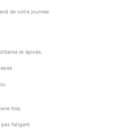
and de votre journée.
illante et épicée.
repas.
pu.
erie fine.
pas fatigant.