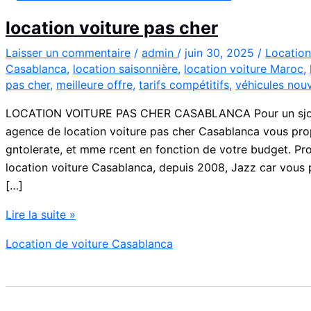
location voiture pas cher
Laisser un commentaire
/
admin
/
juin 30, 2025
/
Location
Casablanca
,
location saisonnière
,
location voiture Maroc
,
pas cher
,
meilleure offre
,
tarifs compétitifs
,
véhicules nouv
LOCATION VOITURE PAS CHER CASABLANCA Pour un sjour 
agence de location voiture pas cher Casablanca vous pro
gntolerate, et mme rcent en fonction de votre budget. Pr
location voiture Casablanca, depuis 2008, Jazz car vous 
[…]
location
Lire la suite »
voiture
Location de voiture Casablanca
pas
cher