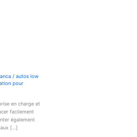
lanca
/
autos low
ation pour
rise en charge et
ncer facilement
enter également
 aux […]