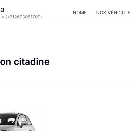
ca
HOME
NOS VÉHICUL
d V (+212673081709)
ion citadine