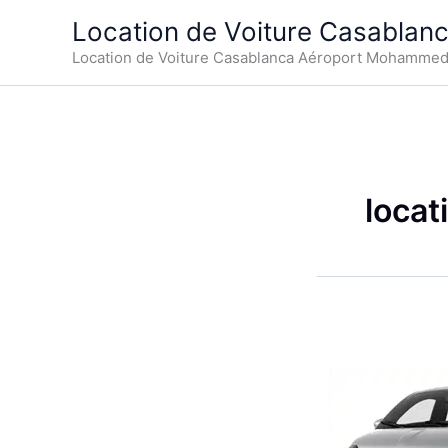
Aller
Location de Voiture Casablan
au
Location de Voiture Casablanca Aéroport Mohamme
contenu
locat