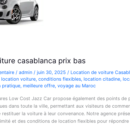
iture casablanca prix bas
ntaire
/
admin
/
juin 30, 2025
/
Location de voiture Casab
location voiture
,
conditions flexibles
,
location citadine
,
loc
n pratique
,
meilleure offre
,
voyage au Maroc
ures Low Cost Jazz Car propose également des points de p
ues dans toute la ville, permettant aux visiteurs de comme
 restituer la voiture à leur convenance. Notre agence prés
limité et des conditions de location flexibles pour répondre