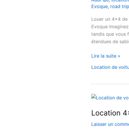
Evoque
,
road tri
Louer un 4×4 de 
Evoque Imaginez-
tandis que vous 
étendues de sabl
Louer
Lire la suite »
un
Location de voit
4×4
de
Luxe
au
Maroc
avec
Location 
Jazz
Car
Laisser un comme