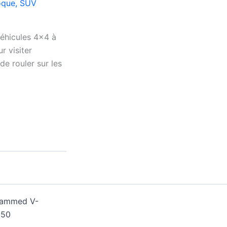
oque
,
SUV
véhicules 4×4 à
r visiter
de rouler sur les
ohammed V-
250