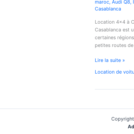
maroc
,
Audi Q8
,
Casablanca
Location 4×4 à Ca
Casablanca est un
certaines régions
petites routes 
Location
Lire la suite »
4×4
Location de voit
Casablanca
Copyright
Ad