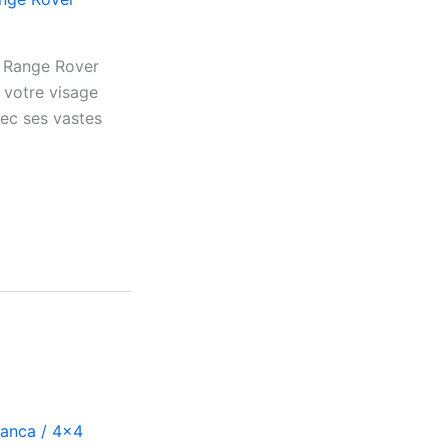
t Range Rover
 votre visage
vec ses vastes
lanca
/
4x4