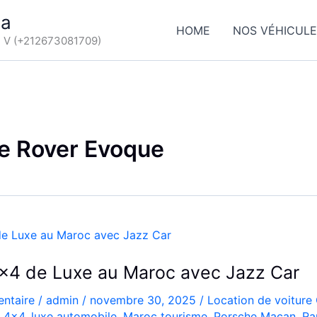
ca
HOME
NOS VÉHICUL
d V (+212673081709)
e Rover Evoque
×4 de Luxe au Maroc avec Jazz Car
ntaire
/
admin
/
novembre 30, 2025
/
Location de voiture
n 4x4
,
luxe automobile
,
Maroc tourisme
,
Porsche Macan
,
Ra