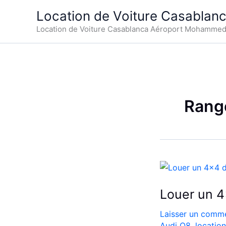
Aller
Location de Voiture Casablan
au
Location de Voiture Casablanca Aéroport Mohamme
contenu
Rang
Louer un 4
Laisser un comme
Audi Q8
,
locatio