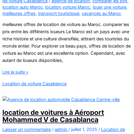
de voiture Casablanca
/
agence de location
,
comparer les prix
,
location auto Maroc
,
location voiture Maroc
,
louer une voiture
,
meilleures offres
,
transport touristique
,
vacances au Maroc
meilleures offres de location de voiture au Maroc. comparer les
prix entre les différents loueurs Le Maroc est un pays avec une
riche histoire et une culture diversifiée, attirant des touristes du
monde entier. Pour explorer ce beau pays, offres de location de
voiture au Maroc est une excellente option. Cependant, avec
autant de loueurs disponibles,
offres
Lire la suite »
de
Location de voiture Casablanca
location
de
voiture
au
location de voitures à Aéroport
Maroc
Mohammed V de Casablanca
Laisser un commentaire
/
admin
/
juillet 1, 2025
/
Location de