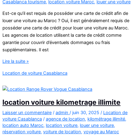
Casablanca tourisme
,
location voiture Maroc
,
louer une voiture
Est-ce qu’il est requis de posséder une carte de crédit afin de
louer une voiture au Maroc ? Oui, il est généralement requis de
posséder une carte de crédit pour louer une voiture au Maroc.
Les agences de location utilisent la carte de crédit comme
garantie pour couvrir d’éventuels dommages ou frais
supplémentaires. Il est
location
Lire la suite »
voiture
Location de voiture Casablanca
tourisme
casablanca
location voiture kilometrage illimite
Laisser un commentaire
/
admin
/
juin 30, 2025
/
Location de
voiture Casablanca
/
agence de location
,
kilométrage illimité
,
location auto Maroc
,
location voiture
,
louer une voiture
,
réservation voiture
,
voiture de location
,
voyage au Maroc