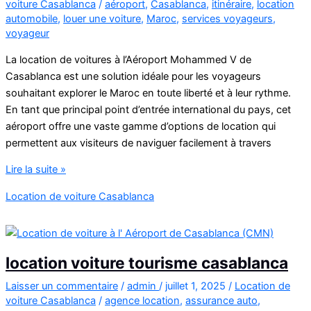
voiture Casablanca
/
aéroport
,
Casablanca
,
itinéraire
,
location
automobile
,
louer une voiture
,
Maroc
,
services voyageurs
,
voyageur
La location de voitures à l’Aéroport Mohammed V de
Casablanca est une solution idéale pour les voyageurs
souhaitant explorer le Maroc en toute liberté et à leur rythme.
En tant que principal point d’entrée international du pays, cet
aéroport offre une vaste gamme d’options de location qui
permettent aux visiteurs de naviguer facilement à travers
location
Lire la suite »
de
Location de voiture Casablanca
voitures
à
Aéroport
Mohammed
location voiture tourisme casablanca
V
de
Laisser un commentaire
/
admin
/
juillet 1, 2025
/
Location de
voiture Casablanca
/
agence location
,
assurance auto
,
Casablanca