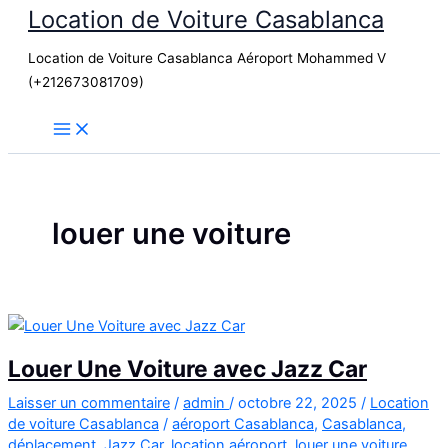
Location de Voiture Casablanca
Aller
au
Location de Voiture Casablanca Aéroport Mohammed V
contenu
(+212673081709)
louer une voiture
Louer Une Voiture avec Jazz Car
Laisser un commentaire
/
admin
/
octobre 22, 2025
/
Location
de voiture Casablanca
/
aéroport Casablanca
,
Casablanca
,
déplacement
,
Jazz Car
,
location aéroport
,
louer une voiture
,