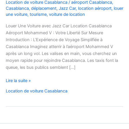
Location de voiture Casablanca
/
aéroport Casablanca
,
Casablanca
,
déplacement
,
Jazz Car
,
location aéroport
,
louer
une voiture
,
tourisme
,
voiture de location
Louer Une Voiture avec Jazz Car Location Casablanca
Aéroport Mohammed V : Votre Liberté Sur Mesure
Introduction : L’Expérience de Voyage Simplifiée à
Casablanca Imaginez atterrir à l’aéroport Mohammed V
après un long vol. Les valises en main, vous cherchez un
moyen rapide pour rejoindre Casablanca. Les taxis font la
queue, les bus publics semblent […]
Louer
Lire la suite »
Une
Location de voiture Casablanca
Voiture
avec
Jazz
Car