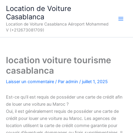
Aller
Location de Voiture
au
Casablanca
contenu
Location de Voiture Casablanca Aéroport Mohammed
V (+212673081709)
location voiture tourisme
casablanca
Laisser un commentaire
/ Par
admin
/
juillet 1, 2025
Est-ce qu’il est requis de posséder une carte de crédit afin
de louer une voiture au Maroc ?
Oui, il est généralement requis de posséder une carte de
crédit pour louer une voiture au Maroc. Les agences de
location utilisent la carte de crédit comme garantie pour
couvrir d’éventuels dommages ou frais supplémentaires. Il