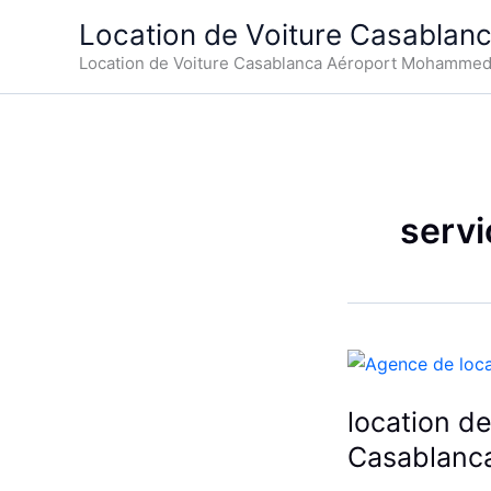
Aller
Location de Voiture Casablan
au
Location de Voiture Casablanca Aéroport Mohamme
contenu
serv
location d
Casablanc