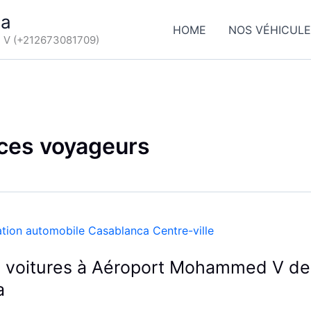
ca
HOME
NOS VÉHICUL
d V (+212673081709)
ices voyageurs
e voitures à Aéroport Mohammed V de
a