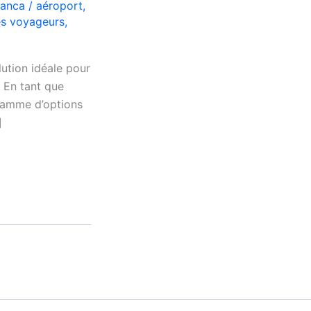
lanca
/
aéroport
,
es voyageurs
,
ution idéale pour
. En tant que
 gamme d’options
]