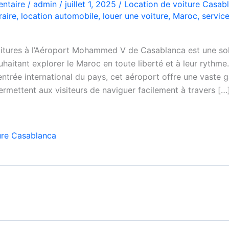
ntaire
/
admin
/
juillet 1, 2025
/
Location de voiture Casab
raire
,
location automobile
,
louer une voiture
,
Maroc
,
servic
oitures à l’Aéroport Mohammed V de Casablanca est une sol
haitant explorer le Maroc en toute liberté et à leur rythme
’entrée international du pays, cet aéroport offre une vaste
ermettent aux visiteurs de naviguer facilement à travers […
ure Casablanca