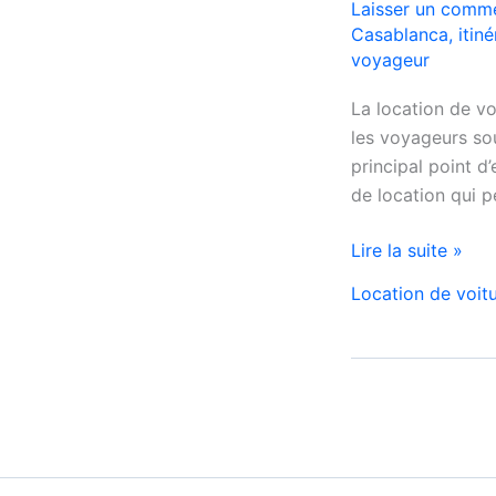
Laisser un comme
Casablanca
,
itiné
voyageur
La location de v
les voyageurs sou
principal point d
de location qui p
location
Lire la suite »
de
Location de voit
voitures
à
Aéroport
Mohammed
V
de
Casablanca