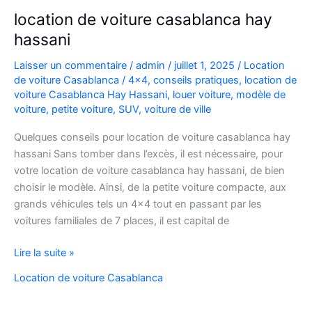
location de voiture casablanca hay
hassani
Laisser un commentaire
/
admin
/
juillet 1, 2025
/
Location
de voiture Casablanca
/
4x4
,
conseils pratiques
,
location de
voiture Casablanca Hay Hassani
,
louer voiture
,
modèle de
voiture
,
petite voiture
,
SUV
,
voiture de ville
Quelques conseils pour location de voiture casablanca hay
hassani Sans tomber dans l’excès, il est nécessaire, pour
votre location de voiture casablanca hay hassani, de bien
choisir le modèle. Ainsi, de la petite voiture compacte, aux
grands véhicules tels un 4×4 tout en passant par les
voitures familiales de 7 places, il est capital de
location
Lire la suite »
de
Location de voiture Casablanca
voiture
casablanca