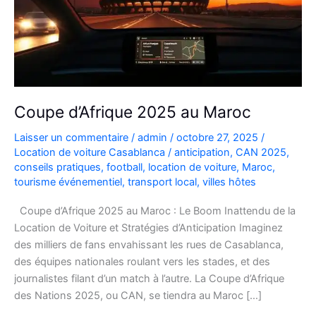
Coupe d’Afrique 2025 au Maroc
Laisser un commentaire
/
admin
/
octobre 27, 2025
/
Location de voiture Casablanca
/
anticipation
,
CAN 2025
,
conseils pratiques
,
football
,
location de voiture
,
Maroc
,
tourisme événementiel
,
transport local
,
villes hôtes
Coupe d’Afrique 2025 au Maroc : Le Boom Inattendu de la
Location de Voiture et Stratégies d’Anticipation Imaginez
des milliers de fans envahissant les rues de Casablanca,
des équipes nationales roulant vers les stades, et des
journalistes filant d’un match à l’autre. La Coupe d’Afrique
des Nations 2025, ou CAN, se tiendra au Maroc […]