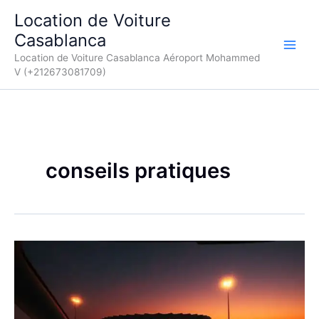
Aller
Location de Voiture
au
Casablanca
contenu
Location de Voiture Casablanca Aéroport Mohammed
V (+212673081709)
conseils pratiques