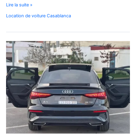
Coupe
Lire la suite »
d’Afrique
Location de voiture Casablanca
2025
au
Maroc