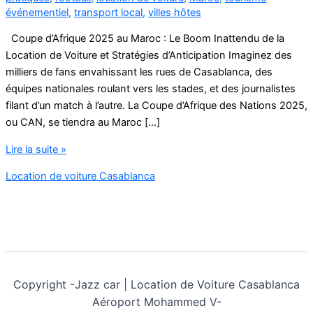
événementiel
,
transport local
,
villes hôtes
Coupe d’Afrique 2025 au Maroc : Le Boom Inattendu de la
Location de Voiture et Stratégies d’Anticipation Imaginez des
milliers de fans envahissant les rues de Casablanca, des
équipes nationales roulant vers les stades, et des journalistes
filant d’un match à l’autre. La Coupe d’Afrique des Nations 2025,
ou CAN, se tiendra au Maroc […]
Coupe
Lire la suite »
d’Afrique
Location de voiture Casablanca
2025
au
Maroc
Copyright -
Jazz car | Location de Voiture Casablanca
Aéroport Mohammed V-