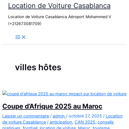
Location de Voiture Casablanca
Aller
au
Location de Voiture Casablanca Aéroport Mohammed V
contenu
(+212673081709)
villes hôtes
Coupe d’Afrique 2025 au Maroc
Laisser un commentaire
/
admin
/
octobre 27, 2025
/
Location
de voiture Casablanca
/
anticipation
,
CAN 2025
,
conseils
pratiques
,
football
,
location de voiture
,
Maroc
,
tourisme