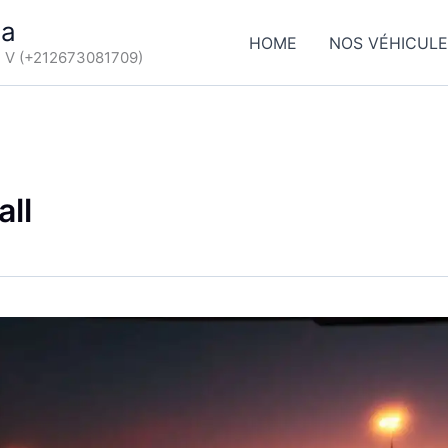
ca
HOME
NOS VÉHICUL
d V (+212673081709)
all