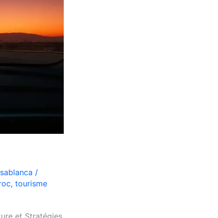
asablanca
/
roc
,
tourisme
ure et Stratégies