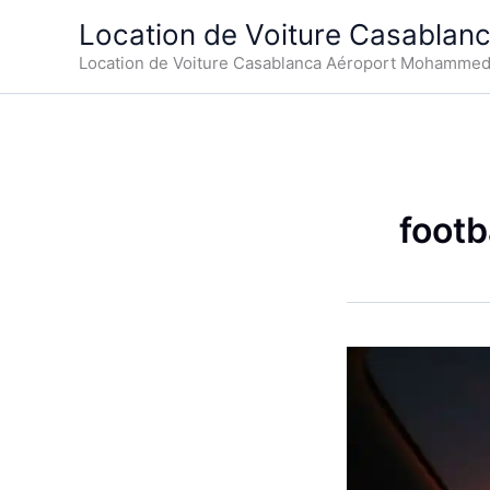
Aller
Location de Voiture Casablan
au
Location de Voiture Casablanca Aéroport Mohamme
contenu
footb