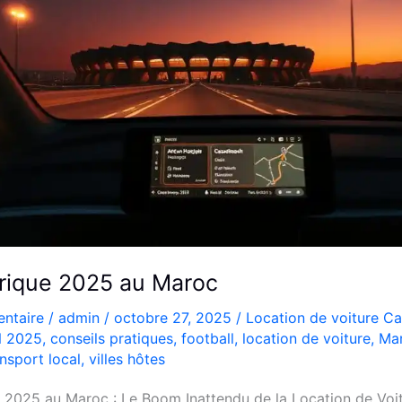
rique 2025 au Maroc
ntaire
/
admin
/
octobre 27, 2025
/
Location de voiture C
 2025
,
conseils pratiques
,
football
,
location de voiture
,
Ma
ansport local
,
villes hôtes
2025 au Maroc : Le Boom Inattendu de la Location de Voit