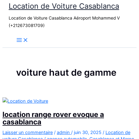
Location de Voiture Casablanca
Aller
au
Location de Voiture Casablanca Aéroport Mohammed V
contenu
(+212673081709)
voiture haut de gamme
location range rover evoque a
casablanca
Laisser un commentaire
/
admin
/
juin 30, 2025
/
Location de
voiture Casablanca
/
agence automobile
,
Casablanca et Maroc
,