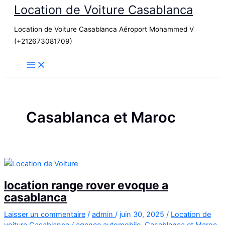
Location de Voiture Casablanca
Aller
au
Location de Voiture Casablanca Aéroport Mohammed V
contenu
(+212673081709)
Casablanca et Maroc
location range rover evoque a
casablanca
Laisser un commentaire
/
admin
/
juin 30, 2025
/
Location de
voiture Casablanca
/
agence automobile
,
Casablanca et Maroc
,