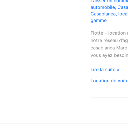
Laisser un comme
automobile
,
Casa
Casablanca
,
loca
gamme
Flotte – locatio
notre réseau d’a
casablanca Maroc
vous ayez besoin
location
Lire la suite »
range
Location de voit
rover
evoque
a
casablanca