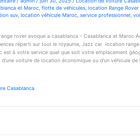
ntaire
/
admin
/
juin 30, 2025
/
Location de voiture Casab
blanca et Maroc
,
flotte de véhicules
,
location Range Rover
tion suv
,
location véhicule Maroc
,
service professionnel
,
vo
n range rover evoque a casablanca – Casablanca et Maroc A
gences réparti sur tout le royaume, Jazz car location rang
 est à votre service quel que soit votre emplacement géo
 d’une voiture de location économique ou d’un véhicule de 
ure Casablanca