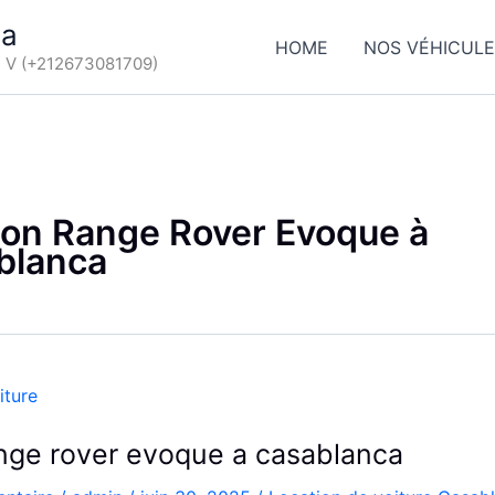
ca
HOME
NOS VÉHICUL
d V (+212673081709)
ion Range Rover Evoque à
blanca
ange rover evoque a casablanca