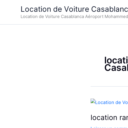
Aller
Location de Voiture Casablan
au
Location de Voiture Casablanca Aéroport Mohamme
contenu
locat
Casa
location r