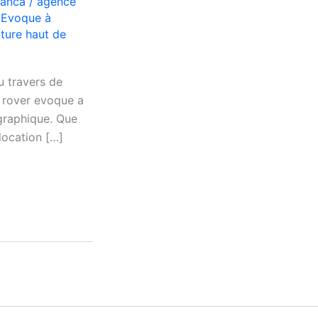
lanca
/
agence
 Evoque à
iture haut de
u travers de
e rover evoque a
graphique. Que
location […]