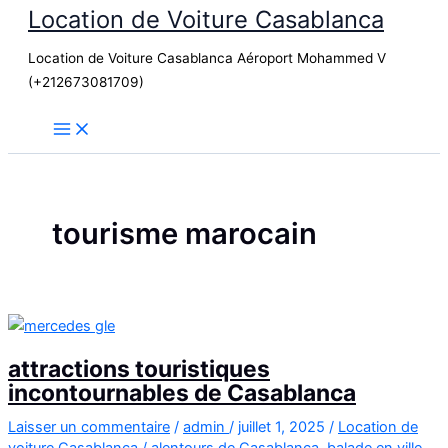
Location de Voiture Casablanca
Aller
au
Location de Voiture Casablanca Aéroport Mohammed V
contenu
(+212673081709)
tourisme marocain
attractions touristiques
incontournables de Casablanca
Laisser un commentaire
/
admin
/
juillet 1, 2025
/
Location de
voiture Casablanca
/
alentours de Casablanca
,
balade en ville
,