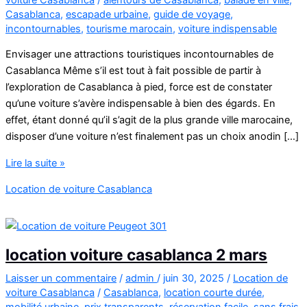
Casablanca
,
escapade urbaine
,
guide de voyage
,
incontournables
,
tourisme marocain
,
voiture indispensable
Envisager une attractions touristiques incontournables de
Casablanca Même s’il est tout à fait possible de partir à
l’exploration de Casablanca à pied, force est de constater
qu’une voiture s’avère indispensable à bien des égards. En
effet, étant donné qu’il s’agit de la plus grande ville marocaine,
disposer d’une voiture n’est finalement pas un choix anodin […]
attractions
Lire la suite »
touristiques
Location de voiture Casablanca
incontournables
de
Casablanca
location voiture casablanca 2 mars
Laisser un commentaire
/
admin
/
juin 30, 2025
/
Location de
voiture Casablanca
/
Casablanca
,
location courte durée
,
mobilité urbaine
,
prix transparents
,
réservation facile
,
sans frais