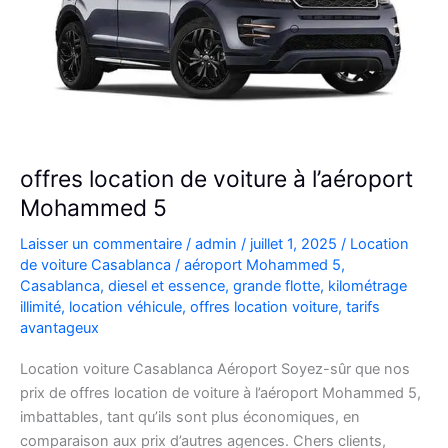
offres location de voiture à l’aéroport
Mohammed 5
Laisser un commentaire
/
admin
/
juillet 1, 2025
/
Location
de voiture Casablanca
/
aéroport Mohammed 5
,
Casablanca
,
diesel et essence
,
grande flotte
,
kilométrage
illimité
,
location véhicule
,
offres location voiture
,
tarifs
avantageux
Location voiture Casablanca Aéroport Soyez-sûr que nos
prix de offres location de voiture à l’aéroport Mohammed 5,
imbattables, tant qu’ils sont plus économiques, en
comparaison aux prix d’autres agences. Chers clients,