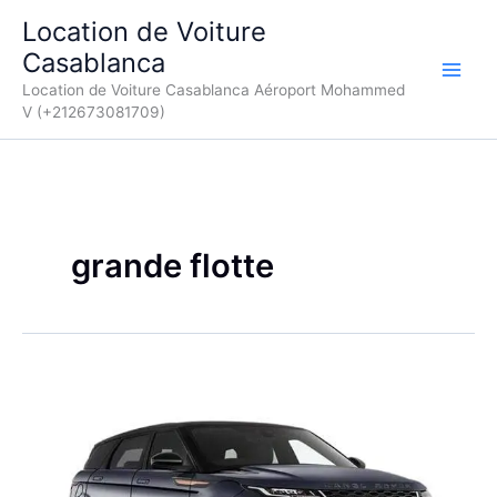
Aller
Location de Voiture
au
Casablanca
contenu
Location de Voiture Casablanca Aéroport Mohammed
V (+212673081709)
grande flotte