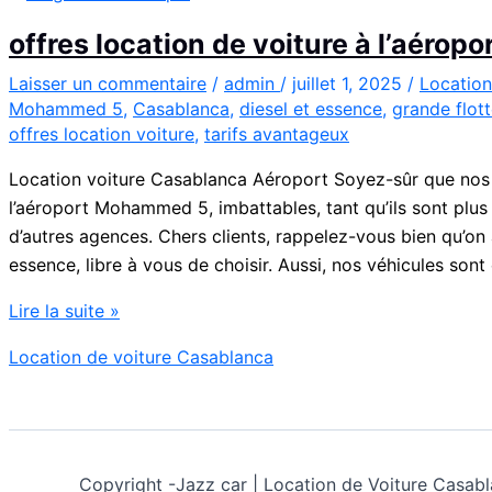
offres location de voiture à l’aéro
Laisser un commentaire
/
admin
/
juillet 1, 2025
/
Location
Mohammed 5
,
Casablanca
,
diesel et essence
,
grande flot
offres location voiture
,
tarifs avantageux
Location voiture Casablanca Aéroport Soyez-sûr que nos p
l’aéroport Mohammed 5, imbattables, tant qu’ils sont plu
d’autres agences. Chers clients, rappelez-vous bien qu’on 
essence, libre à vous de choisir. Aussi, nos véhicules son
offres
Lire la suite »
location
Location de voiture Casablanca
de
voiture
à
l’aéroport
Mohammed
Copyright -
Jazz car | Location de Voiture Cas