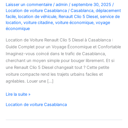
Laisser un commentaire
/
admin
/
septembre 30, 2025
/
Location de voiture Casablanca
/
Casablanca
,
déplacement
facile
,
location de véhicule
,
Renault Clio 5 Diesel
,
service de
location
,
voiture citadine
,
voiture économique
,
voyage
économique
Location de Voiture Renault Clio 5 Diesel à Casablanca :
Guide Complet pour un Voyage Économique et Confortable
Imaginez-vous coincé dans le trafic de Casablanca,
cherchant un moyen simple pour bouger librement. Et si
une Renault Clio 5 Diesel changeait tout ? Cette petite
voiture compacte rend les trajets urbains faciles et
agréables. Louer une […]
Location
Lire la suite »
de
Location de voiture Casablanca
Voiture
Renault
Clio