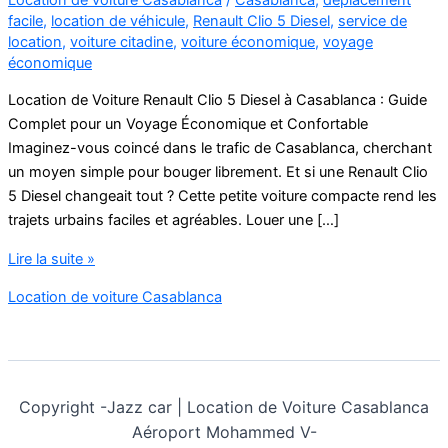
facile
,
location de véhicule
,
Renault Clio 5 Diesel
,
service de
location
,
voiture citadine
,
voiture économique
,
voyage
économique
Location de Voiture Renault Clio 5 Diesel à Casablanca : Guide
Complet pour un Voyage Économique et Confortable
Imaginez-vous coincé dans le trafic de Casablanca, cherchant
un moyen simple pour bouger librement. Et si une Renault Clio
5 Diesel changeait tout ? Cette petite voiture compacte rend les
trajets urbains faciles et agréables. Louer une […]
Location
Lire la suite »
de
Location de voiture Casablanca
Voiture
Renault
Clio
5
Diesel
Copyright -
Jazz car | Location de Voiture Casablanca
Aéroport Mohammed V-