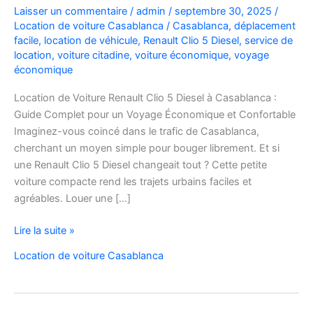
Laisser un commentaire
/
admin
/
septembre 30, 2025
/
Location de voiture Casablanca
/
Casablanca
,
déplacement
facile
,
location de véhicule
,
Renault Clio 5 Diesel
,
service de
location
,
voiture citadine
,
voiture économique
,
voyage
économique
Location de Voiture Renault Clio 5 Diesel à Casablanca :
Guide Complet pour un Voyage Économique et Confortable
Imaginez-vous coincé dans le trafic de Casablanca,
cherchant un moyen simple pour bouger librement. Et si
une Renault Clio 5 Diesel changeait tout ? Cette petite
voiture compacte rend les trajets urbains faciles et
agréables. Louer une […]
Location
Lire la suite »
de
Location de voiture Casablanca
Voiture
Renault
Clio