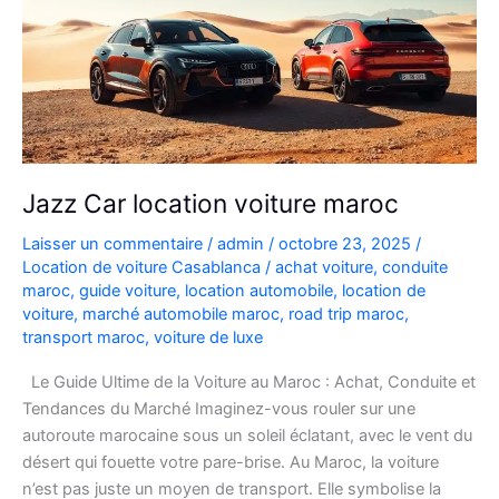
Jazz Car location voiture maroc
Laisser un commentaire
/
admin
/
octobre 23, 2025
/
Location de voiture Casablanca
/
achat voiture
,
conduite
maroc
,
guide voiture
,
location automobile
,
location de
voiture
,
marché automobile maroc
,
road trip maroc
,
transport maroc
,
voiture de luxe
Le Guide Ultime de la Voiture au Maroc : Achat, Conduite et
Tendances du Marché Imaginez-vous rouler sur une
autoroute marocaine sous un soleil éclatant, avec le vent du
désert qui fouette votre pare-brise. Au Maroc, la voiture
n’est pas juste un moyen de transport. Elle symbolise la