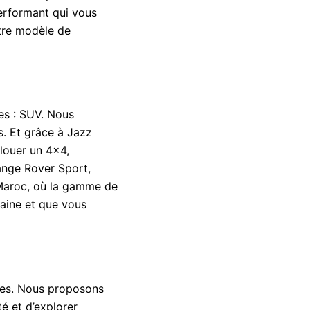
erformant qui vous
otre modèle de
es : SUV. Nous
s. Et grâce à Jazz
 louer un 4×4,
Range Rover Sport,
 Maroc, où la gamme de
caine et que vous
uses. Nous proposons
é et d’explorer