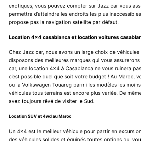
exotiques, vous pouvez compter sur Jazz car vous asse
permettra d’atteindre les endroits les plus inaccessibl
propose pas la navigation satellite par défaut.
Location 4×4 casablanca et location voitures casabla
Chez Jazz car, nous avons un large choix de véhicules 
disposons des meilleures marques qui vous assurerons 
car, une location 4×4 à Casablanca ne vous ruinera pas,
c’est possible quel que soit votre budget ! Au Maroc, v
ou la Volkswagen Touareg parmi les modèles les moins 
véhicules tous terrains est encore plus variée. De mêm
avez toujours rêvé de visiter le Sud.
Location SUV et 4wd au Maroc
Un 4×4 est le meilleur véhicule pour partir en excursi
des véhicules solides et équipés toutes options qui vou