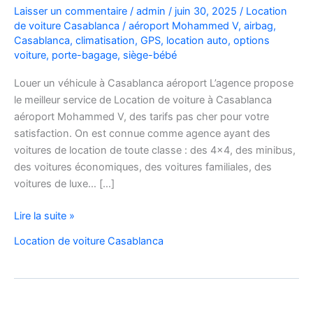
Laisser un commentaire
/
admin
/
juin 30, 2025
/
Location
de voiture Casablanca
/
aéroport Mohammed V
,
airbag
,
Casablanca
,
climatisation
,
GPS
,
location auto
,
options
voiture
,
porte-bagage
,
siège-bébé
Louer un véhicule à Casablanca aéroport L’agence propose
le meilleur service de Location de voiture à Casablanca
aéroport Mohammed V, des tarifs pas cher pour votre
satisfaction. On est connue comme agence ayant des
voitures de location de toute classe : des 4×4, des minibus,
des voitures économiques, des voitures familiales, des
voitures de luxe… […]
Location
Lire la suite »
de
Location de voiture Casablanca
voiture
à
Casablanca
aéroport