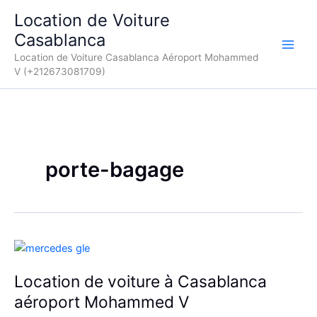
Aller
Location de Voiture
au
Casablanca
contenu
Location de Voiture Casablanca Aéroport Mohammed
V (+212673081709)
porte-bagage
Location de voiture à Casablanca
aéroport Mohammed V