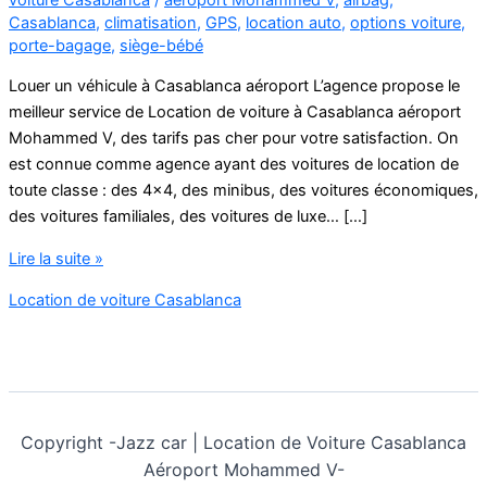
Casablanca
,
climatisation
,
GPS
,
location auto
,
options voiture
,
porte-bagage
,
siège-bébé
Louer un véhicule à Casablanca aéroport L’agence propose le
meilleur service de Location de voiture à Casablanca aéroport
Mohammed V, des tarifs pas cher pour votre satisfaction. On
est connue comme agence ayant des voitures de location de
toute classe : des 4×4, des minibus, des voitures économiques,
des voitures familiales, des voitures de luxe… […]
Location
Lire la suite »
de
Location de voiture Casablanca
voiture
à
Casablanca
aéroport
Mohammed
V
Copyright -
Jazz car | Location de Voiture Casablanca
Aéroport Mohammed V-