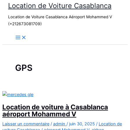
Location de Voiture Casablanca
Aller
au
Location de Voiture Casablanca Aéroport Mohammed V
contenu
(+212673081709)
GPS
Location de voiture à Casablanca
aéroport Mohammed V
Laisser un commentaire
/
admin
/
juin 30, 2025
/
Location de
voiture Casablanca
/
aéroport Mohammed V
,
airbag
,